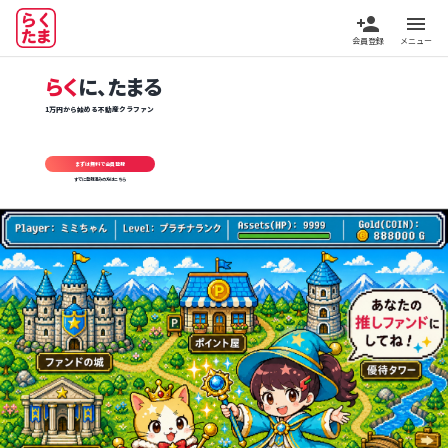
person_add
menu
会員登録
メニュー
らく
に、たまる
1万円から始める不動産クラファン
まずは無料で会員登録
すでに登録済みの方はこちら