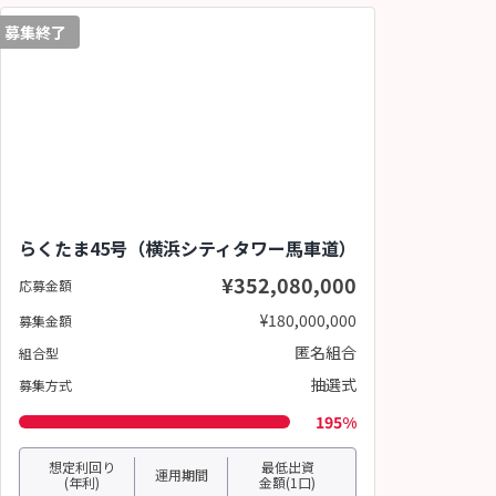
募集終了
らくたま45号（横浜シティタワー馬車道）
¥352,080,000
応募金額
¥180,000,000
募集金額
匿名組合
組合型
抽選式
募集方式
195%
想定利回り
最低出資
運用期間
(年利)
金額(1口)