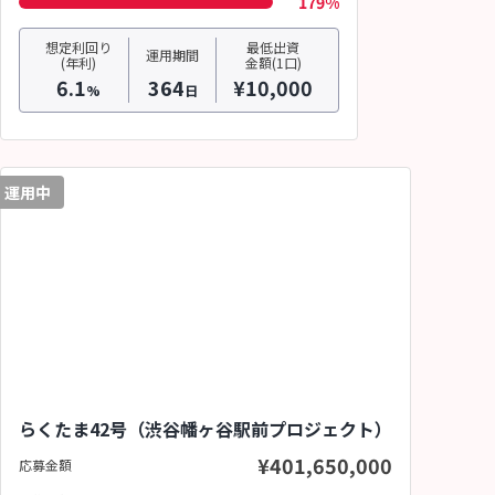
179%
想定利回り
最低出資
運用期間
(年利)
金額(1口)
6.1
364
¥10,000
%
日
運用中
らくたま42号（渋谷幡ヶ谷駅前プロジェクト）
¥401,650,000
応募金額