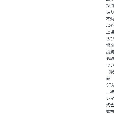
投
あ
不
以
上
ら
場
投
も
で
（
証
ST
上
レ
式
頭