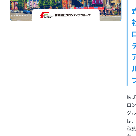
株
ロ
グ
は
秋