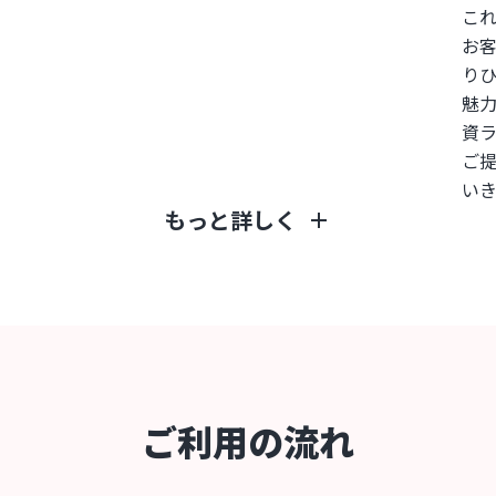
こ
お
り
魅
資
ご
い
もっと詳しく
add
ご利用の流れ