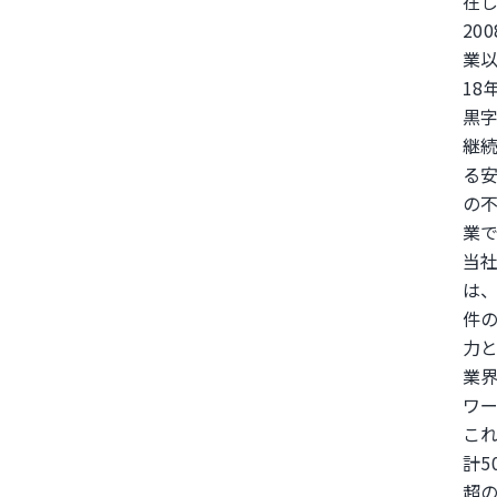
在
20
業
18
黒
継
る
の
業
当
は
件
力
業
ワ
こ
計5
超