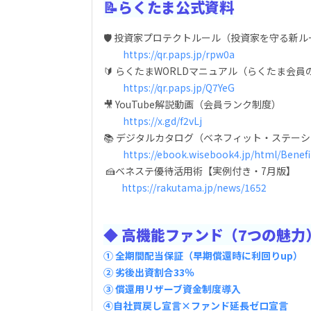
📝らくたま公式資料
🛡️ 投資家プロテクトルール（投資家を守る新
https://qr.paps.jp/rpw0a
🔰 らくたまWORLDマニュアル（らくたま会員
https://qr.paps.jp/Q7YeG
🎥 YouTube解説動画（会員ランク制度）
https://x.gd/f2vLj
📚 デジタルカタログ（ベネフィット・ステー
https://ebook.wisebook4.jp/html/Benef
🍰ベネステ優待活用術【実例付き・7月版】
https://rakutama.jp/news/1652
◆ 高機能ファンド（7つの魅力
① 全期間配当保証（早期償還時に利回りup）
② 劣後出資割合33％
③ 償還用リザーブ資金制度導入
④自社買戻し宣言×ファンド延長ゼロ宣言