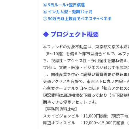
⑤ 5日ルール+翌日償還
⑥ インカム型・
短
期12ヶ月
⑦ 50万円以上投資でベネステ+ベネポ
◆ プロジェクト概要
本ファンドの対象不動産は、東京都文京区本郷に
（8〜10階）を備えた都市型複合ビルで、
本フ
ち、視認性・アクセス性・多用途性を兼ね備え
立地は、文教・医療・ビジネスが融合する成熟
し、関連産業を中心に
底堅い賃貸需要が見込ま
交通アクセスも良好で、東京メトロ丸ノ内線・
心主要ターミナルを自在に結ぶ
「都心アクセス
現況賃料は周辺相場を下回っており（※下記参
期待できる優良アセットです。
【事務所賃料比較】
スカイビジョンビル：11,000円前後（現況平
周辺オフィスビル ：12,000～15,000円