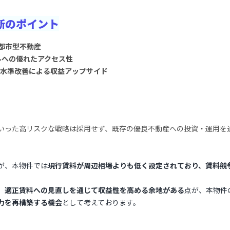
断のポイント
た都市型不動産
ルへの優れたアクセス性
料水準改善による収益アップサイド
いった高リスクな戦略は採用せず、既存の優良不動産への投資・運用を
が、本物件では
現行賃料が周辺相場よりも低く設定されており、賃料競
、
適正賃料への見直しを通じて収益性を高める余地がある
点が、本物件
力を再構築する機会
として考えております。