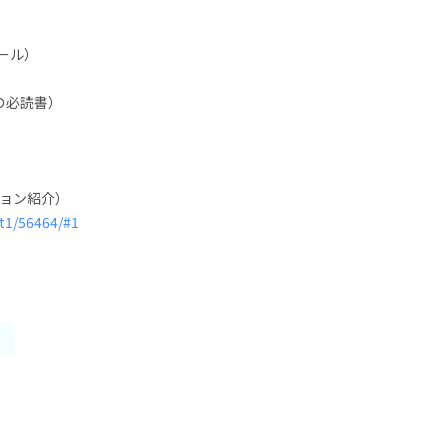
ルール）
の必読書）
ション紹介）
it1/56464/#1
）