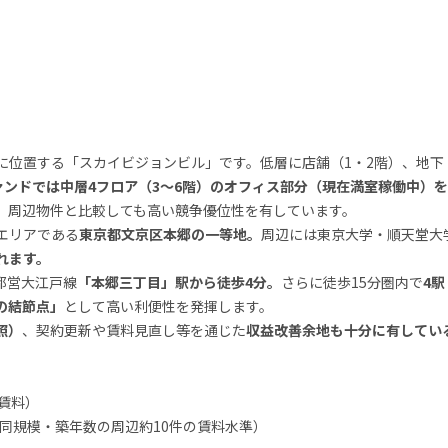
位置する「スカイビジョンビル」です。低層に店舗（1・2階）、地下・
ァンドでは中層4フロア（3〜6階）のオフィス部分（現在満室稼働中）
、周辺物件と比較しても高い競争優位性を有しています。
エリアである
東京都文京区本郷の一等地。
周辺には東京大学・順天堂大
れます。
都営大江戸線
「本郷三丁目」駅から徒歩4分。
さらに徒歩15分圏内で
4
の結節点」
として高い利便性を発揮します。
照）
、契約更新や賃料見直し等を通じた
収益改善余地も十分に有してい
均賃料）
前後（同規模・築年数の周辺約10件の賃料水準）