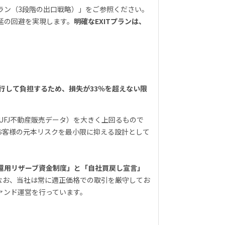
プラン（3段階の出口戦略）」をご参照ください。
延の回避を実現します。
明確なEXITプランは、
行して負担するため、損失が33％を超えない限
UFJ不動産販売データ
）を大きく上回るもので
お客様の元本リスクを最小限に抑える設計として
還用リザーブ資金制度」と「自社買戻し宣言」
なお、当社は常に適正価格での取引を厳守してお
ァンド運営を行っています。