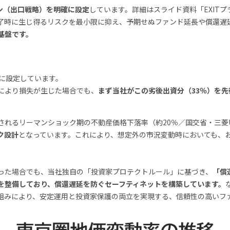
ラン（出口戦略）を明確に設定
しています。詳細はスライド資料「EXIT
了時に生じ得るリスクを最小限に抑え、予期せぬファンド延長や償還遅
基盤です。
に設定しています。
により損失が生じた場合でも、
まず当社がこの劣後出資分（33％）を先
されるリーマンショック期の不動産価格下落率（約20％／
国交省
・
三菱
ク設計
となっています。これにより、想定外の市況変動時においても、
った場合でも、当社独自の「投資家プロテクトルール」に基づき、
「償
を整備しており、償還遅延を防ぐセーフティネットを構築しています。
組みにより、安定運用と投資家保護の両立を実現する、信頼性の高いフ