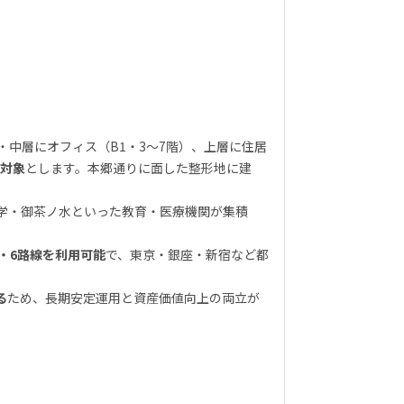
中層にオフィス（B1・3〜7階）、上層に住居
を対象
とします。本郷通りに面した整形地に建
学・御茶ノ水といった教育・医療機関が集積
駅・6路線を利用可能
で、東京・銀座・新宿など都
る
ため、長期安定運用と資産価値向上の両立が