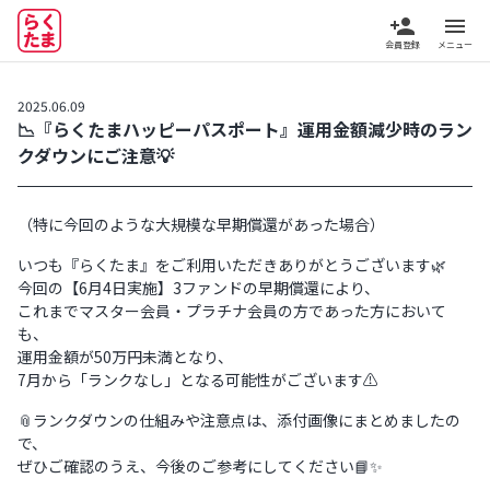
person_add
menu
会員登録
メニュー
2025.06.09
📉『らくたまハッピーパスポート』運用金額減少時のラン
クダウンにご注意💡
（特に今回のような大規模な早期償還があった場合）
いつも『らくたま』をご利用いただきありがとうございます🌿
今回の【6月4日実施】3ファンドの早期償還により、
これまでマスター会員・プラチナ会員の方であった方において
も、
運用金額が50万円未満となり、
7月から「ランクなし」となる可能性がございます⚠️
📎ランクダウンの仕組みや注意点は、添付画像にまとめましたの
で、
ぜひご確認のうえ、今後のご参考にしてください📘✨