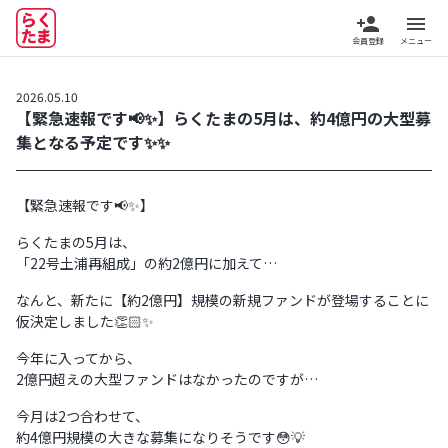
person_add
menu
会員登録
メニュー
2026.05.10
【緊急速報です📢✨】らくたまの5月は、約4億円の大型募
集となる予定です✨✨
【緊急速報です📢✨】
らくたまの5月は、
「22号土浦再組成」の約2億円に加えて…
なんと、新たに【約2億円】規模の新規ファンドが登場することに
仮決定しました👏🏻✨
今年に入ってから、
2億円超えの大型ファンドはなかったのですが…
今月は2つ合わせて、
約4億円規模の大きな募集になりそうです😳💡