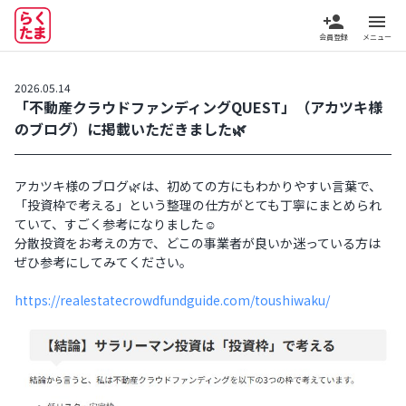
person_add
menu
会員登録
メニュー
2026.05.14
「不動産クラウドファンディングQUEST」（アカツキ様
のブログ）に掲載いただきました🌿
アカツキ様のブログ🌿は、初めての方にもわかりやすい言葉で、
「投資枠で考える」という整理の仕方がとても丁寧にまとめられ
ていて、すごく参考になりました☺️
分散投資をお考えの方で、どこの事業者が良いか迷っている方は
ぜひ参考にしてみてください。
https://realestatecrowdfundguide.com/toushiwaku/