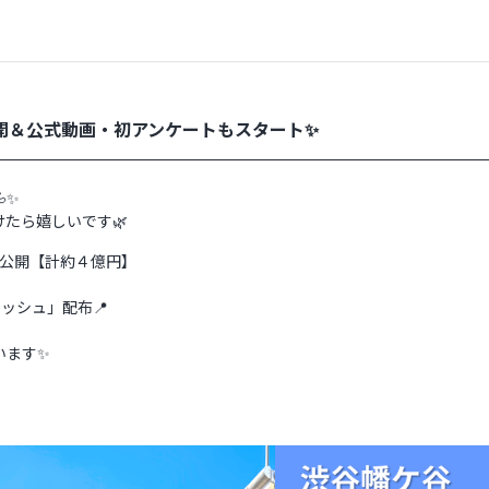
公開＆公式動画・初アンケートもスタート✨
✨
たら嬉しいです🌿
を公開【計約４億円】
ッシュ」配布📍
います✨