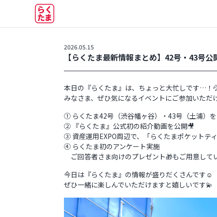
2026.05.15
【らくたま最新情報まとめ】42号・43号
本日の『らくたま』は、ちょっと大忙しです…！
みなさま、ぜひ気になるイベントにご参加いただけ
① らくたま42号（渋谷幡ヶ谷）・43号（土浦）
② 『らくたま』公式初の紹介動画を公開🎥
③ 資産運用EXPO周辺で、「らくたまポケットティ
④ らくたま初のアンケート実施
ご回答者さま向けのプレゼント🎁もご用意して
今日は『らくたま』の情報が盛りだくさんです☺️
ぜひ一緒に楽しんでいただけますと嬉しいです💫