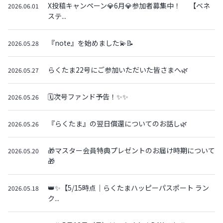
X投稿キャンペーン💎6月💎参加者募集中！ 【ベネ
2026.06.01
ステ...
『note』を始めました💫📝
2026.05.28
らくたま22号にご参加いただいた皆さまへ🌿
2026.05.27
🗓️次号ファンド予告！✨✨
2026.05.26
『らくたま』の翌日償還についてのお話し🌿
2026.05.26
🎁マスター会員特典プレゼントのお届け時期について
2026.05.20
🎁
👑✨【5/15時点｜らくたまハッピーパスポート ラン
2026.05.18
ク...